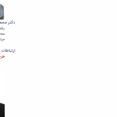
دکتر مح
رشت
محل
مرتب
ارتباطات م
طرح