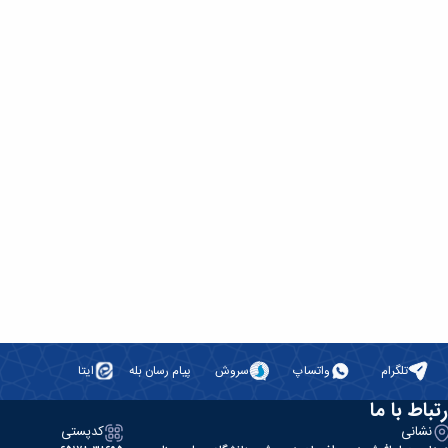
تلگرام
واتساپ
سروش
پیام رسان بله
ایتا
رتباط با ما
نشانی
کدپستی