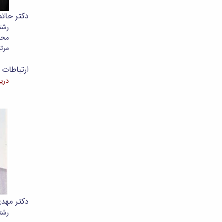
دکتر حات
رشت
محل
مرتب
ارتباطات م
دریا
دکتر مه
رشت