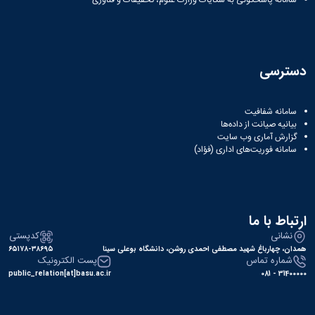
دسترسی
سامانه شفافیت
بیانیه صیانت از داده‌ها
گزارش آماری وب‌ سایت
سامانه فوریت‌های اداری (فؤاد)
ارتباط با ما
نشانی
کدپستی
همدان، چهارباغ شهید مصطفی احمدی روشن، دانشگاه بوعلی سینا
۶۵۱۷۸-۳۸۶۹۵
شماره تماس
پست الکترونیک
public_relation[at]basu.ac.ir
31400000 - 081