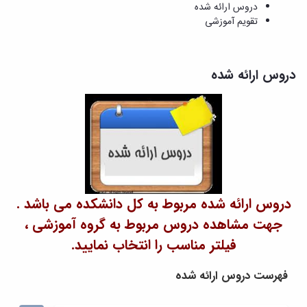
و
معاونت
دروس ارائه شده
مهندسی
گروه
آئین
پژوهشی
تقویم آموزشی
مکانیک
صنایع
نامه
معاونت
مهندسی
گروه
ها
تحصیلات
کامپیوتر
کامپیوتر
سمینارها
تکمیلی
نشریات
دروس ارائه شده
و
کمیته
پژوهش
پایان
منتخب
های
نامه
هیات
مهندسی
ها
ممیزی
صنایع
آیین‌نامه‌های
کمیته
در
معاونت
ترفیع
سیستم
آموزشی
شورای
تولید
فرهنگی
Journal
دانشکده
of
دروس ارائه شده مربوط به کل دانشکده می باشد .
Stress
جهت مشاهده دروس مربوط به گروه آموزشی ،
Analysis
دفتر
فیلتر مناسب را انتخاب نمایید.
ارتباط
با
فهرست دروس ارائه شده
صنعت
کارآموزی