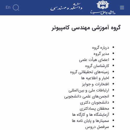
En
دروس ارائه شده - دانشکده فنی و مهندسی
گروه آموزشی مهندسی کامپیوتر
دانشکده
درباره
آموزش
دوره
دانشکده
پژوهش
پژوهش
کارشناسی
تاریخچه
افراد
درباره گروه
اساتید
فرم
هفته
گروه
ریاست
مدیر گروه
اساتید
های
ها
پژوهش
دانشکده
اعضای هیأت علمی
آموزشی
دانشکده
کارگاه ها
و
روسای
کارشناسان گروه
گروه
و
اساتید
آئین
پیشین
زمینه‌های تحقیقاتی گروه
های
آزمایشگاه
بازنشسته
نامه
افتخارات
اخبار و اطلاعیه ها
آموزشی
ها
ها
کارکنان
آلبوم
افتخارات و جوایز
مهندسی
گروه
آیین‌نامه‌های
دانشکده
عکس
ارتباطات ملی و بین‌المللی
برق
برق
معاونت
مهندسی
اطلاعات
انجمن‌های علمی دانشجویی
مهندسی
گروه
آموزشی
تماس
دانشجویان دکتری
مواد
عمران
تحصیلات
سازمان
محققان پسادکتری
مهندسی
گروه
تکمیلی
دانشکده
آزمایشگاه ها و کارگاه ها
عمران
مکانیک
فرم
معاونت
سمینارها و پایان نامه ها
مهندسی
گروه
ها
آموزشی
سرفصل دروس
صنایع
مواد