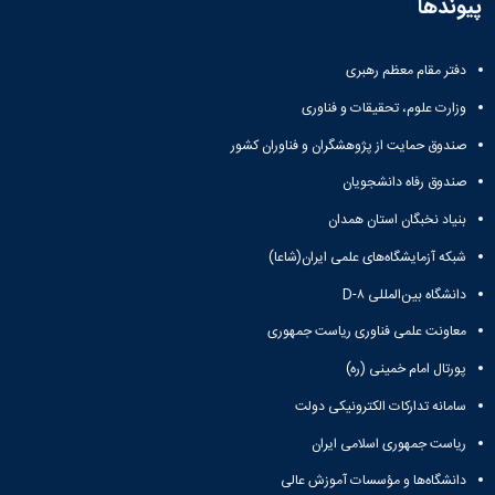
مراکز
پیوندها
مرتبط
بنیاد
ملی
دفتر مقام معظم رهبری
نخبگان
وزارت علوم، تحقیقات و فناوری
شرکت
های
صندوق حمایت از پژوهشگران و فناوران کشور
دانش
بنیان
صندوق رفاه دانشجویان
آئین
بنیاد نخبگان استان همدان
نامه ها
و
شبکه آزمایشگاه‌های علمی ایران(شاعا)
فرآیندها
آئین
دانشگاه بین‌المللی D-۸
نامه
معاونت علمی فناوری ریاست جمهوری
نامه
های
پورتال امام خمینی (ره)
پژوهشی
فرم
سامانه تدارکات الکترونیکی دولت
های
ریاست جمهوری اسلامی ایران
پژوهشی
دانشگاه‌ها و مؤسسات آموزش عالی