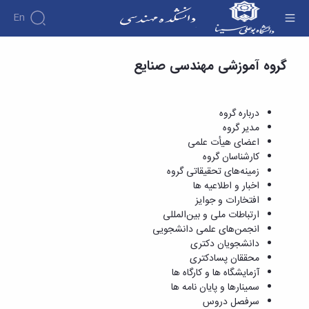
En
تقویم آموزشی - دانشکده فنی و مهندسی
گروه آموزشی مهندسی صنایع
دانشکده
درباره
آموزش
دوره
دانشکده
پژوهش
پژوهش
کارشناسی
تاریخچه
افراد
درباره گروه
اساتید
فرم
هفته
گروه
ریاست
مدیر گروه
اساتید
های
ها
پژوهش
دانشکده
اعضای هیأت علمی
آموزشی
دانشکده
کارگاه ها
و
روسای
کارشناسان گروه
گروه
و
اساتید
آئین
پیشین
زمینه‌های تحقیقاتی گروه
های
آزمایشگاه
بازنشسته
نامه
افتخارات
اخبار و اطلاعیه ها
آموزشی
ها
ها
کارکنان
آلبوم
افتخارات و جوایز
مهندسی
گروه
آیین‌نامه‌های
دانشکده
عکس
ارتباطات ملی و بین‌المللی
برق
برق
معاونت
مهندسی
اطلاعات
انجمن‌های علمی دانشجویی
مهندسی
گروه
آموزشی
تماس
دانشجویان دکتری
مواد
عمران
تحصیلات
سازمان
محققان پسادکتری
مهندسی
گروه
تکمیلی
دانشکده
آزمایشگاه ها و کارگاه ها
عمران
مکانیک
فرم
معاونت
سمینارها و پایان نامه ها
مهندسی
گروه
ها
آموزشی
سرفصل دروس
صنایع
مواد