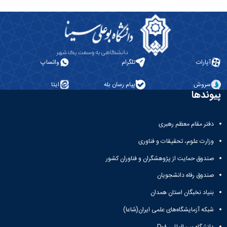
مراکز
مرتبط
بنیاد
ملی
نخبگان
شرکت
های
آپارات
تلگرام
واتساپ
دانش
بنیان
سروش
پیام رسان بله
ایتا
پیوندها
آئین
نامه ها
و
فرآیندها
دفتر مقام معظم رهبری
آئین
وزارت علوم، تحقیقات و فناوری
نامه
نامه
صندوق حمایت از پژوهشگران و فناوران کشور
های
پژوهشی
صندوق رفاه دانشجویان
فرم
بنیاد نخبگان استان همدان
های
پژوهشی
شبکه آزمایشگاه‌های علمی ایران(شاعا)
دانشگاه بین‌المللی D-۸