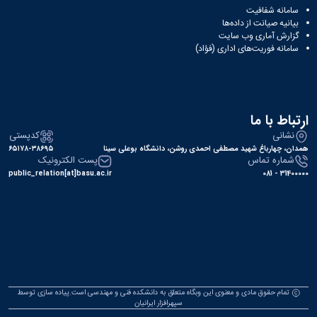
سامانه شفافیت
بیانیه صیانت از داده‌ها
گزارش آماری وب‌ سایت
سامانه فوریت‌های اداری (فؤاد)
ارتباط با ما
نشانی
کدپستی
همدان، چهارباغ شهید مصطفی احمدی روشن، دانشگاه بوعلی سینا
۶۵۱۷۸-۳۸۶۹۵
شماره تماس
پست الکترونیک
public_relation[at]basu.ac.ir
31400000 - 081
تمام حقوق مادی و معنوی این وبگاه متعلق به دانشکده فنی و مهندسی است.پیاده سازی توسط
سپهرافزار ایرانیان