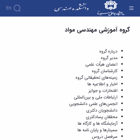
En
محققان پسادکتری - دانشکده فنی و مهندسی
گروه آموزشی مهندسی مواد
دانشکده
درباره
آموزش
دوره
دانشکده
پژوهش
پژوهش
کارشناسی
تاریخچه
افراد
درباره گروه
اساتید
فرم
هفته
گروه
ریاست
مدیر گروه
اساتید
های
ها
پژوهش
دانشکده
اعضای هیاُت علمی
آموزشی
دانشکده
کارگاه ها
و
روسای
کارشناسان گروه
گروه
و
اساتید
آئین
پیشین
زمینه‌های تحقیقاتی گروه
های
آزمایشگاه
بازنشسته
نامه
افتخارات
اخبار و اطلاعیه ها
آموزشی
ها
ها
کارکنان
آلبوم
افتخارات و جوایز
مهندسی
گروه
آیین‌نامه‌های
دانشکده
عکس
ارتباطات ملی و بین‌المللی
برق
برق
معاونت
مهندسی
اطلاعات
انجمن‌های علمی دانشجویی
مهندسی
گروه
آموزشی
تماس
دانشجویان دکتری
مواد
عمران
تحصیلات
سازمان
محققان پسادکتری
مهندسی
گروه
تکمیلی
دانشکده
آزمایشگاه ها و کارگاه ها
عمران
مکانیک
فرم
معاونت
سمینارها و پایان نامه ها
مهندسی
گروه
ها
آموزشی
سرفصل دروس
صنایع
مواد