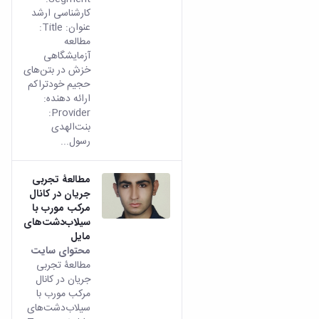
مراکز
کارشناسی ارشد
مرتبط
عنوان: Title:
بنیاد
مطالعه
ملی
آزمایشگاهی
نخبگان
خزش در بتن‌های
شرکت
حجیم خودتراکم
های
ارائه دهنده:
دانش
Provider:
بنیان
بنت‌الهدی
آئین
رسول...
نامه ها
و
فرآیندها
مطالعۀ تجربی
آئین
جریان در کانال
نامه
مرکب مورب با
نامه
سیلاب‌‌دشت‌‌های
های
مایل
پژوهشی
محتوای سایت
فرم
مطالعۀ تجربی
های
جریان در کانال
پژوهشی
مرکب مورب با
سیلاب‌‌دشت‌‌های