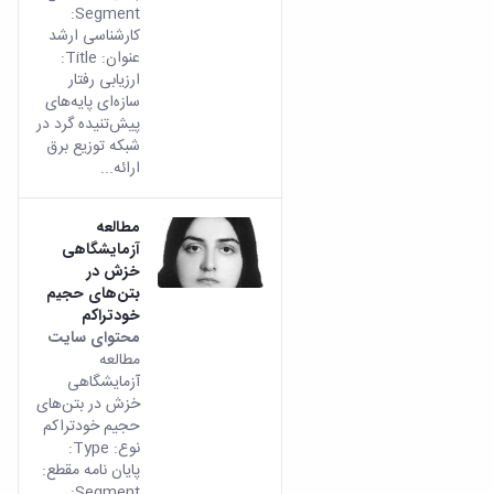
و
معاونت
Segment:
مهندسی
گروه
آئین
پژوهشی
کارشناسی ارشد
مکانیک
صنایع
نامه
معاونت
عنوان: Title:
مهندسی
گروه
ها
تحصیلات
ارزیابی رفتار
کامپیوتر
کامپیوتر
سمینارها
تکمیلی
سازه‌ای پایه‌های
نشریات
و
کمیته
پیش‌تنیده گرد در
پژوهش
پایان
منتخب
شبکه توزیع برق
های
نامه
هیات
ارائه...
مهندسی
ها
ممیزی
صنایع
آیین‌نامه‌های
کمیته
در
مطالعه
معاونت
ترفیع
آزمایشگاهی
سیستم
آموزشی
شورای
خزش در
تولید
فرهنگی
بتن‌های حجیم
Journal
دانشکده
خودتراکم
of
محتوای سایت
Stress
مطالعه
Analysis
آزمایشگاهی
دفتر
خزش در بتن‌های
ارتباط
حجیم خودتراکم
با
نوع: Type:
صنعت
پایان نامه مقطع:
کارآموزی
Segment: