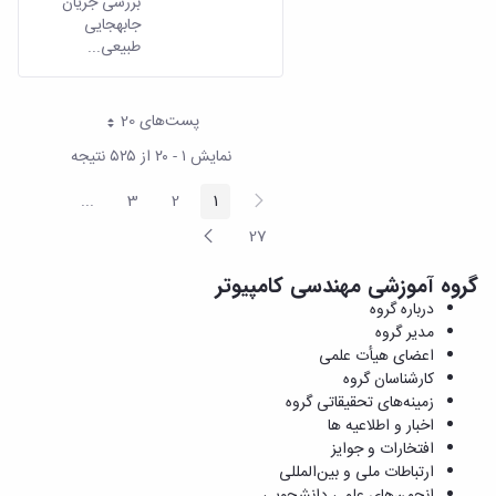
بررسی جریان
جابه­جایی
طبیعی...
پست‌‌های 20
هر صفحه
نمایش ۱ - ۲۰ از ۵۲۵ نتیجه
پیغام
...
3
2
1
صفحه
صفحه
صفحه
ediate Pages
قبلی
صفحه
27
صفحه
بعد
گروه آموزشی مهندسی کامپیوتر
درباره گروه
مدیر گروه
اعضای هیأت علمی
کارشناسان گروه
زمینه‌های تحقیقاتی گروه
اخبار و اطلاعیه ها
افتخارات و جوایز
ارتباطات ملی و بین‌المللی
انجمن‌های علمی دانشجویی