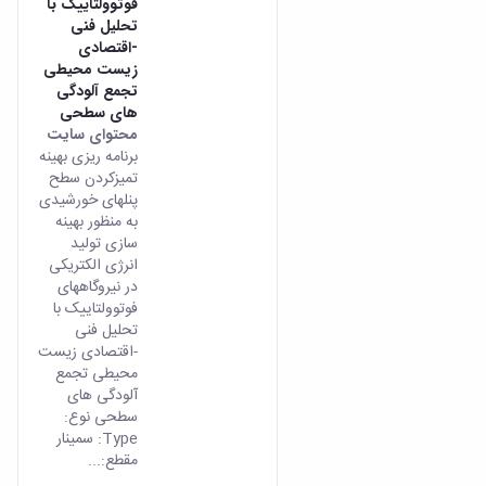
فوتوولتاییک با
تحلیل فنی
-اقتصادی
زیست محیطی
تجمع آلودگی
های سطحی
محتوای سایت
برنامه ریزی بهینه
تمیزکردن سطح
پنلهای خورشیدی
به منظور بهینه
سازی تولید
انرژی الکتریکی
در نیروگاههای
فوتوولتاییک با
تحلیل فنی
-اقتصادی زیست
محیطی تجمع
آلودگی های
سطحی نوع:
Type: سمینار
مقطع:...