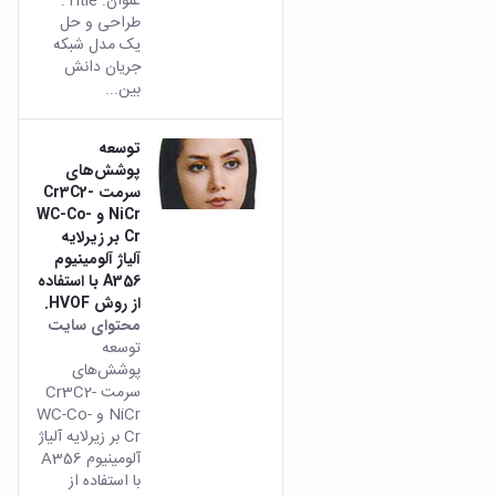
عنوان: Title:
طراحی و حل
یک مدل شبکه
جریان دانش
بین...
توسعه
پوشش‌های
سرمت Cr3C2-
NiCr و WC-Co-
Cr بر زیرلایه
آلیاژ آلومینیوم
A356 با استفاده
از روش HVOF.
محتوای سایت
توسعه
پوشش‌های
سرمت Cr3C2-
NiCr و WC-Co-
Cr بر زیرلایه آلیاژ
آلومینیوم A356
با استفاده از