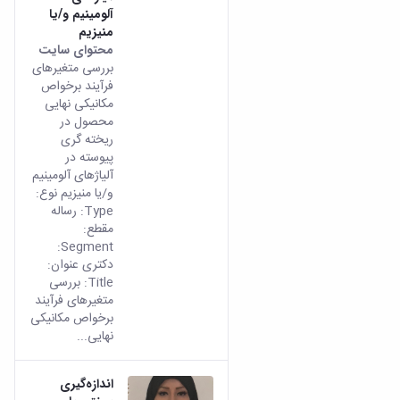
آلومینیم و/یا
منیزیم
محتوای سایت
بررسی متغیرهای
فرآیند برخواص
مکانیکی نهایی
محصول در
ریخته گری
پیوسته در
آلیاژهای آلومینیم
و/یا منیزیم نوع:
Type: رساله
مقطع:
Segment:
دکتری عنوان:
Title: بررسی
متغیرهای فرآیند
برخواص مکانیکی
نهایی...
اندازه‌گیری